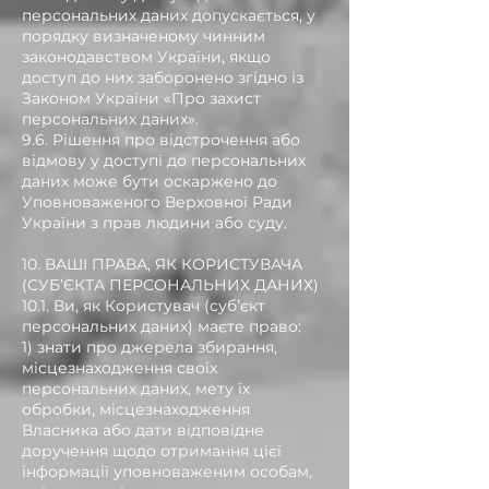
персональних даних допускається, у
порядку визначеному чинним
законодавством України, якщо
доступ до них заборонено згідно із
Законом України «Про захист
персональних даних».
9.6. Рішення про відстрочення або
відмову у доступі до персональних
даних може бути оскаржено до
Уповноваженого Верховної Ради
України з прав людини або суду.
10. ВАШІ ПРАВА, ЯК КОРИСТУВАЧА
(СУБ’ЄКТА ПЕРСОНАЛЬНИХ ДАНИХ)
10.1. Ви, як Користувач (суб’єкт
персональних даних) маєте право:
1) знати про джерела збирання,
місцезнаходження своїх
персональних даних, мету їх
обробки, місцезнаходження
Власника або дати відповідне
доручення щодо отримання цієї
інформації уповноваженим особам,