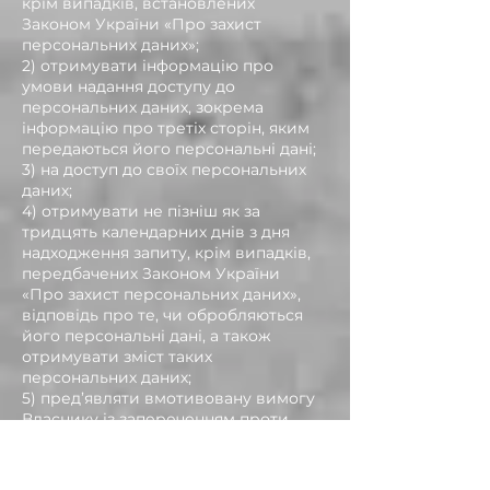
крім випадків, встановлених
Законом України «Про захист
персональних даних»;
2) отримувати інформацію про
умови надання доступу до
персональних даних, зокрема
інформацію про третіх сторін, яким
передаються його персональні дані;
3) на доступ до своїх персональних
даних;
4) отримувати не пізніш як за
тридцять календарних днів з дня
надходження запиту, крім випадків,
передбачених Законом України
«Про захист персональних даних»,
відповідь про те, чи обробляються
його персональні дані, а також
отримувати зміст таких
персональних даних;
5) пред’являти вмотивовану вимогу
Власнику із запереченням проти
обробки своїх персональних даних;
6) пред'являти вмотивовану вимогу
щодо зміни або знищення своїх