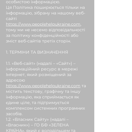
особистою інформацією.
Ця Політика поширюється тільки на
інформацію, зібрану на нашому веб-
сайті
https://www.peoplehelpukraine.com
,
тому ми не несемо відповідальності
за політику конфіденційності або
зміст веб-сайтів третіх сторін.
1. ТЕРМІНИ ТА ВИЗНАЧЕННЯ
1.1. «Веб-сайт» (надалі – «Сайт») –
інформаційний ресурс в мережі
Інтернет, який розміщений за
адресою
https://www.peoplehelpukraine.com
та
містить текстову, графічну та іншу
інформацію, яка сприймається як
єдине ціле, та підтримується
комплексом системних програмних
засобів.
1.2. «Власник Сайту» (надалі –
«Власник») – ГО БФ «ЗЕЛЕНА
КРАЇНА», який є володільцем та