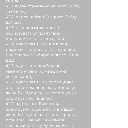
метою:
4.1.1. адміністрування нашого Сайту
та бізнесу;
4.1.2. персоналізації нашого Сайту
для Вас;
4.1.3. надання можливості
користуватися послугами,
доступними на нашому Сайті;
4.1.4. надсилати Вам виписки,
рахунки-фактури та нагадування
про оплату та збирати платежі від
Вас;
4.1.5. відправлення Вам не
маркетингових комерційних
комунікацій;
4.1.6. надсилати Вам сповіщення
електронною поштою, у випадку
якщо Ви підписані на сповіщення
електронною поштою;
4.1.7. надсилати Вам нашу
електронну розсилку, у випадку
якщо Ви підписані на електронну
розсилку. Також Ви можете
повідомити нас у будь-який час,