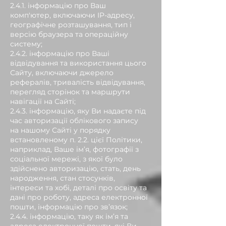
2.4.1. інформацію про Ваш
комп'ютер, включаючи IP-адресу,
географічне розташування, тип і
версію браузера та операційну
систему;
2.4.2. інформацію про Ваші
відвідування та використання цього
Сайту, включаючи джерело
рефералів, тривалість відвідування,
перегляд сторінок та маршрути
навігації на Сайті;
2.4.3. інформацію, яку Ви надаєте під
час авторизації облікового запису
на нашому Сайті у порядку
встановленому п. 2.2. цієї Політики,
наприклад, Ваше ім’я, фотографії з
соціальної мережі, з якої було
здійснено авторизацію, стать, день
народження, стан стосунків,
інтереси та хобі, деталі про освіту та
дані про роботу, адреса електронної
пошти, інформацію про зв’язок;
2.4.4. інформацію, таку як ім’я та