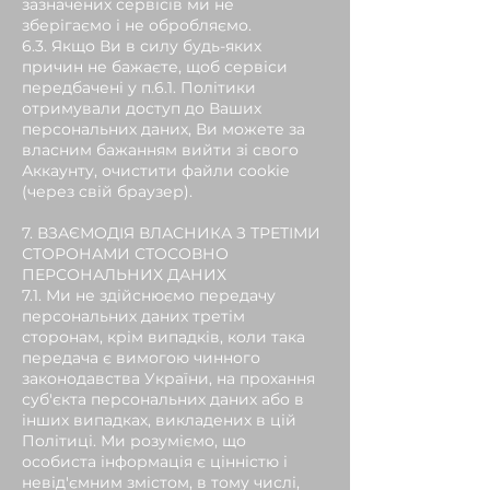
зазначених сервісів ми не
зберігаємо і не обробляємо.
6.3. Якщо Ви в силу будь-яких
причин не бажаєте, щоб сервіси
передбачені у п.6.1. Політики
отримували доступ до Ваших
персональних даних, Ви можете за
власним бажанням вийти зі свого
Аккаунту, очистити файли cookie
(через свій браузер).
7. ВЗАЄМОДІЯ ВЛАСНИКА З ТРЕТІМИ
СТОРОНАМИ СТОСОВНО
ПЕРСОНАЛЬНИХ ДАНИХ
7.1. Ми не здійснюємо передачу
персональних даних третім
сторонам, крім випадків, коли така
передача є вимогою чинного
законодавства України, на прохання
суб'єкта персональних даних або в
інших випадках, викладених в цій
Політиці. Ми розуміємо, що
особиста інформація є цінністю і
невід'ємним змістом, в тому числі,