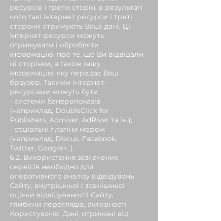
ресурсів і третіх сторін, в результаті
чого такі інтернет ресурси і треті
сторони отримують Ваші дані. Ці
інтернет-ресурси можуть
отримувати і обробляти
інформацію, про те, що Ви відвідали
ці сторінки, а також іншу
інформацію, яку передає Ваш
браузер. Такими інтернет-
ресурсами можуть бути:
- системи банеропоказів
(наприклад, DoubleClick for
Publishers, Admixer, AdRiver та ін.);
- соціальні плагіни мереж
(наприклад, Discus, Facebook,
Twitter, Google+, ).
6.2. Використання зазначених
сервісів необхідно для
оперативного аналізу відвідувань
Сайту, внутрішньої і зовнішньої
оцінки відвідуваності Сайту,
глибини переглядів, активності
Користувачів. Дані, отримані від