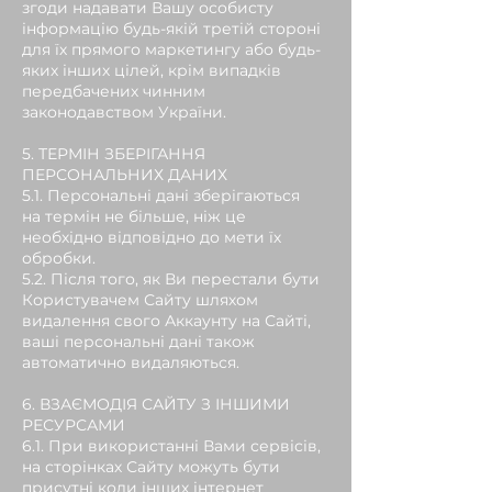
згоди надавати Вашу особисту
інформацію будь-якій третій стороні
для їх прямого маркетингу або будь-
яких інших цілей, крім випадків
передбачених чинним
законодавством України.
5. ТЕРМІН ЗБЕРІГАННЯ
ПЕРСОНАЛЬНИХ ДАНИХ
5.1. Персональні дані зберігаються
на термін не більше, ніж це
необхідно відповідно до мети їх
обробки.
5.2. Після того, як Ви перестали бути
Користувачем Сайту шляхом
видалення свого Аккаунту на Сайті,
ваші персональні дані також
автоматично видаляються.
6. ВЗАЄМОДІЯ САЙТУ З ІНШИМИ
РЕСУРСАМИ
6.1. При використанні Вами сервісів,
на сторінках Сайту можуть бути
присутні коди інших інтернет