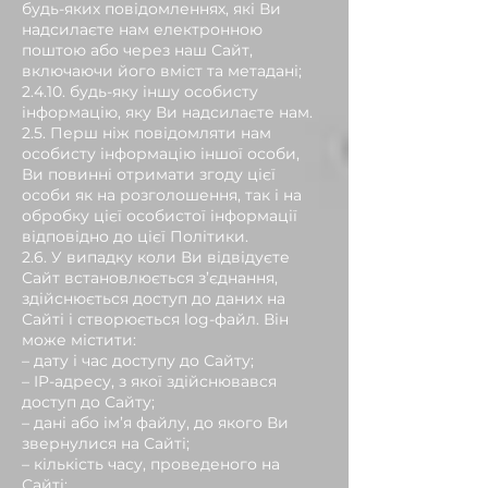
будь-яких повідомленнях, які Ви
надсилаєте нам електронною
поштою або через наш Сайт,
включаючи його вміст та метадані;
2.4.10. будь-яку іншу особисту
інформацію, яку Ви надсилаєте нам.
2.5. Перш ніж повідомляти нам
особисту інформацію іншої особи,
Ви повинні отримати згоду цієї
особи як на розголошення, так і на
обробку цієї особистої інформації
відповідно до цієї Політики.
2.6. У випадку коли Ви відвідуєте
Сайт встановлюється з’єднання,
здійснюється доступ до даних на
Сайті і створюється log-файл. Він
може містити:
– дату і час доступу до Сайту;
– IP-адресу, з якої здійснювався
доступ до Сайту;
– дані або ім’я файлу, до якого Ви
звернулися на Сайті;
– кількість часу, проведеного на
Сайті;