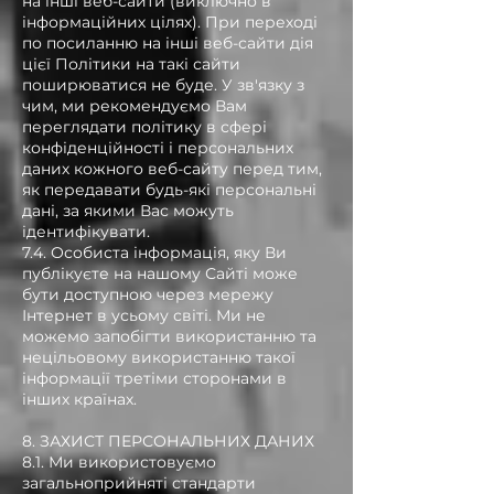
на інші веб-сайти (виключно в
інформаційних цілях). При переході
по посиланню на інші веб-сайти дія
цієї Політики на такі сайти
поширюватися не буде. У зв'язку з
чим, ми рекомендуємо Вам
переглядати політику в сфері
конфіденційності і персональних
даних кожного веб-сайту перед тим,
як передавати будь-які персональні
дані, за якими Вас можуть
ідентифікувати.
7.4. Особиста інформація, яку Ви
публікуєте на нашому Сайті може
бути доступною через мережу
Інтернет в усьому світі. Ми не
можемо запобігти використанню та
нецільовому використанню такої
інформації третіми сторонами в
інших країнах.
8. ЗАХИСТ ПЕРСОНАЛЬНИХ ДАНИХ
8.1. Ми використовуємо
загальноприйняті стандарти