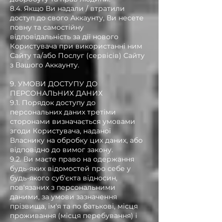
8.4. Якщо Ви надали / втратили
доступ до свого Аккаунту, Ви несете
повну та самостійну
відповідальність за дії нового
Користувача при використанні ним
Сайту та/або Послуг (сервісів) Сайту
з Вашого Аккаунту.
9. УМОВИ ДОСТУПУ ДО
ПЕРСОНАЛЬНИХ ДАНИХ
9.1. Порядок доступу до
персональних даних третіми
сторонами визначається умовами
згоди Користувача, наданої
Власнику на обробку цих даних, або
відповідно до вимог закону.
9.2. Ви маєте право на одержання
будь-яких відомостей про себе у
будь-якого суб'єкта відносин,
пов'язаних з персональними
даними, за умови зазначення
прізвища, ім'я та по батькові, місця
проживання (місця перебування) і