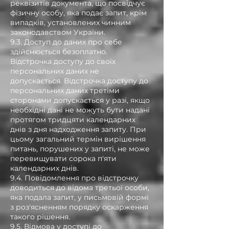
реквізитів документа, що посвідчує
фізичну особу, яка подає запит, крім
випадків, установлених чинним
законодавством України.
9.3. Доступ до даних про себе
здійснюється безоплатно.
Відстрочка доступу до своїх
персональних даних не
допускається. Відстрочка доступу до
персональних даних третіми
сторонами допускається у разі, якщо
необхідні дані не можуть бути надані
протягом тридцяти календарних
днів з дня надходження запиту. При
цьому загальний термін вирішення
питань, порушених у запиті, не може
перевищувати сорока п'яти
календарних днів.
9.4. Повідомлення про відстрочку
доводиться до відома третьої особи,
яка подала запит, у письмовій формі
з роз'ясненням порядку оскарження
такого рішення.
9.5. Відмова у доступі до