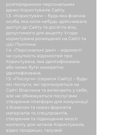
розпорядником персональних
даних Користувачів Сайту.
1.3. «Користувач» – будь-яка фізична
особа, яка коли-небудь здійснювала
доступ до Сайту та досягла віку,
допустимого для акцепту Угоди
користувача розміщеної на Сайті та
цієї Політики.
1.4. «Персональні дані» – відомості
чи сукупність відомостей про
Користувача, яка ідентифікована
або може бути конкретно
ідентифікована.
1.5. «Послуги» (сервіси Сайту) – будь-
які послуги, які пропонуються на
Сайті Власника та включають у себе,
але не обмежуються послугами
створення платформ для комунікації
з бізнесом та нових форматів
матеріалів та спецпроектів,
створення та підвищення якості
контенту для читачів Користувачів,
відео продакшн, галузеві