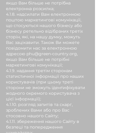
якщо Вам більше не потрібна
електронна розсилка;
4.1.8. надсилати Вам електронною
поштою маркетингові комунікації,
що стосуються нашого бізнесу або
бізнесу ретельно відібраних третіх
сторін, які, на нашу думку, можуть
Вас зацікавити. Також Ви можете
повідомити нас за електронною
адресою phu@green-country.org,
якщо Вам більше не потрібні
маркетингові комунікації;
4.1.9. надання третім сторонам
статистичної інформації про наших
користувачів (при цьому треті
сторони не зможуть ідентифікувати
жодного окремого користувача з
цієї інформації);
4.1.10. розгляд запитів та скарг,
зроблених Вами або про Вас
стосовно нашого Сайту;
4.1.11. збереження нашого Сайту в
безпеці та попередження
шахрайства;