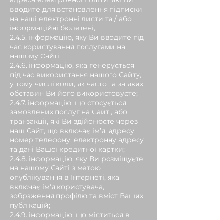
адреса електронної пошти, які Ви
вводите для встановлення підписки
на наші електронні листи та / або
інформаційні бюлетені;
2.4.5. інформацію, яку Ви вводите під
час користування послугами на
нашому Сайті;
2.4.6. інформацію, яка генерується
під час використання нашого Сайту,
у тому числі коли, як часто та за яких
обставин Ви його використовуєте;
2.4.7. інформацію, що стосується
замовлених послуг на Сайті, або
транзакції, які Ви здійснюєте через
наш Сайт, що включає ім’я, адресу,
номер телефону, електронну адресу
та дані Вашої кредитної картки;
2.4.8. інформацію, яку Ви розміщуєте
на нашому Сайті з метою
опублікування в Інтернеті, яка
включає ім'я користувача,
зображення профілю та вміст Ваших
публікацій;
2.4.9. інформацію, що міститься в