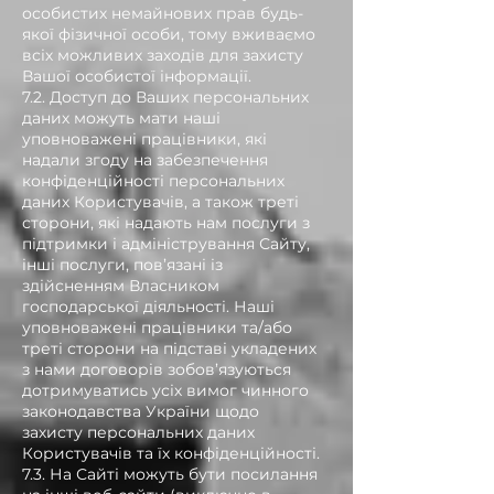
особистих немайнових прав будь-
якої фізичної особи, тому вживаємо
всіх можливих заходів для захисту
Вашої особистої інформації.
7.2. Доступ до Ваших персональних
даних можуть мати наші
уповноважені працівники, які
надали згоду на забезпечення
конфіденційності персональних
даних Користувачів, а також треті
сторони, які надають нам послуги з
підтримки і адміністрування Сайту,
інші послуги, пов’язані із
здійсненням Власником
господарської діяльності. Наші
уповноважені працівники та/або
треті сторони на підставі укладених
з нами договорів зобов’язуються
дотримуватись усіх вимог чинного
законодавства України щодо
захисту персональних даних
Користувачів та їх конфіденційності.
7.3. На Сайті можуть бути посилання