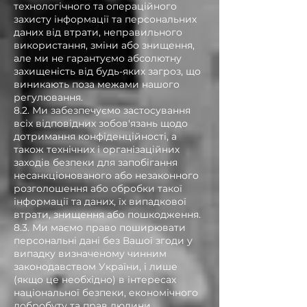
технологічного та операційного
захисту інформації та персональних
даних від втрати, неправильного
використання, зміни або знищення,
але ми не гарантуємо абсолютну
захищеність від будь-яких загроз, що
виникають поза межами нашого
регулювання.
8.2. Ми забезпечуємо застосування
всіх відповідних зобов'язань щодо
дотримання конфіденційності, а
також технічних і організаційних
заходів безпеки для запобігання
несанкціонованого або незаконного
розголошення або обробки такої
інформації та даних, їх випадкової
втрати, знищення або пошкодження.
8.3. Ми маємо право поширювати
персональні дані без Вашої згоди у
випадку визначеному чинним
законодавством України, і лише
(якщо це необхідно) в інтересах
національної безпеки, економічного
добробуту та прав людини.