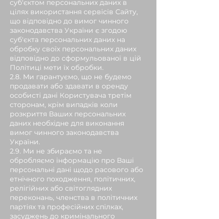
суб'єктом персональних даних в
цілях використання сервісів Сайту,
що відповідно до вимог чинного
законодавства України є згодою
суб'єкта персональних даних на
обробку своїх персональних даних
відповідно до сформульованої в цій
Політиці мети їх обробки.
2.8. Ми гарантуємо, що не будемо
продавати або здавати в оренду
особисті дані Користувача третім
сторонам, крім випадків коли
розкриття Ваших персональних
даних необхідне для виконання
вимог чинного законодавства
України.
2.9. Ми не збираємо та не
обробляємо інформацію про Ваші
персональні дані щодо расового або
етнічного походження, політичних,
релігійних або світоглядних
переконань, членства в політичних
партіях та професійних спілках,
засуджень до кримінального