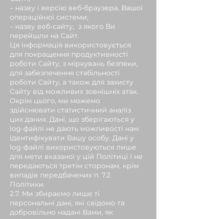
– назву і версію веб-браузера, Вашої
операційної системи;
– назву веб-сайту, з якого Ви
перейшли на Сайт.
Ця інформація використовується
для покращення продуктивності
роботи Сайту, з міркувань безпеки,
для забезпечення стабільності
роботи Сайту, а також для захисту
Сайту від можливих зовнішніх атак.
Окрім цього, ми можемо
здійснювати статистичний аналіз
цих даних. Дані, що зберігаються у
log-файлі не дають можливості нам
ідентифікувати Вашу особу. Дані у
log-файлі використовуються лише
для мети вказаної у цій Політиці і не
передаються третім сторонам, крім
випадів передбачених п. 7.2
Політики.
2.7. Ми збираємо лише ті
персональні дані, які свідомо та
добровільно надані Вами, як